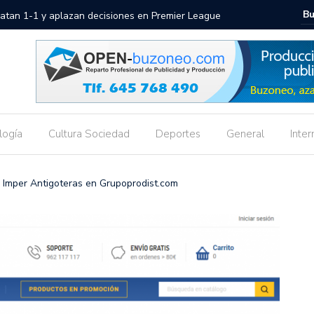
 de volver a los clásicos
Palau Ba
logía
Cultura Sociedad
Deportes
General
Inter
e Imper Antigoteras en Grupoprodist.com