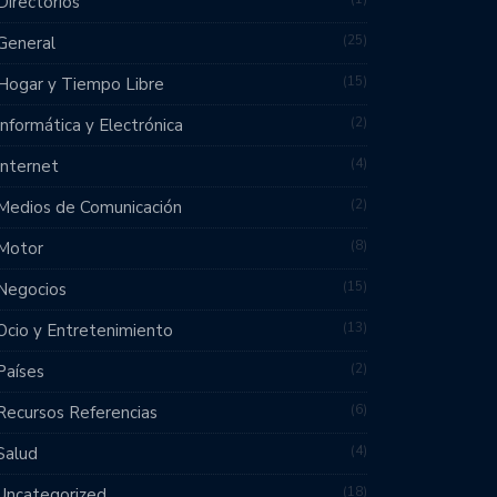
Directorios
25
General
15
Hogar y Tiempo Libre
2
Informática y Electrónica
4
Internet
2
Medios de Comunicación
8
Motor
15
Negocios
13
Ocio y Entretenimiento
2
Países
6
Recursos Referencias
4
Salud
18
Uncategorized