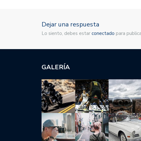
Dejar una respuesta
Lo siento, debes estar
conectado
para publica
GALERÍA