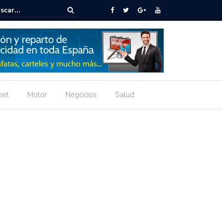
ró de Quadras: La Elegancia de la Doble Identidad
net
Motor
Negocios
Salud