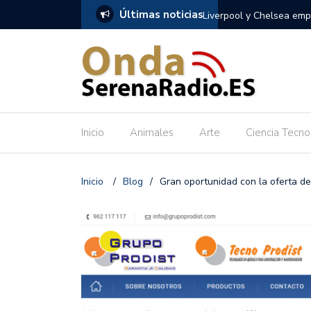
Últimas noticias
azan decisiones en Premier League
Uve Books y otra manera
Inicio
Animales
Arte
Ciencia Tecno
Inicio
/
Blog
/
Gran oportunidad con la oferta d