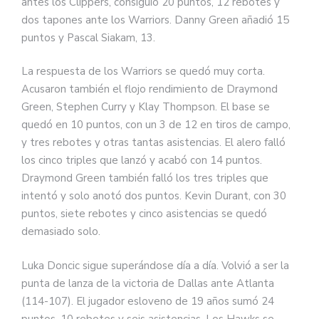
antes los Clippers, consiguió 20 puntos, 12 rebotes y
dos tapones ante los Warriors. Danny Green añadió 15
puntos y Pascal Siakam, 13.
La respuesta de los Warriors se quedó muy corta.
Acusaron también el flojo rendimiento de Draymond
Green, Stephen Curry y Klay Thompson. El base se
quedó en 10 puntos, con un 3 de 12 en tiros de campo,
y tres rebotes y otras tantas asistencias. El alero falló
los cinco triples que lanzó y acabó con 14 puntos.
Draymond Green también falló los tres triples que
intentó y solo anotó dos puntos. Kevin Durant, con 30
puntos, siete rebotes y cinco asistencias se quedó
demasiado solo.
Luka Doncic sigue superándose día a día. Volvió a ser la
punta de lanza de la victoria de Dallas ante Atlanta
(114-107). El jugador esloveno de 19 años sumó 24
puntos, 10 rebotes y seis asistencias. Los Hawks se