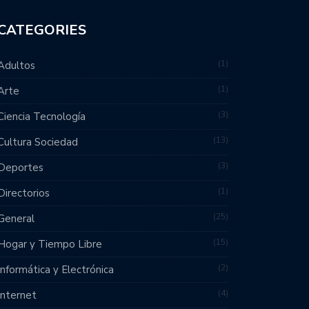
CATEGORIES
1
Adultos
1
Arte
3
Ciencia Tecnología
13
Cultura Sociedad
3
Deportes
1
Directorios
25
General
15
Hogar y Tiempo Libre
2
Informática y Electrónica
4
Internet