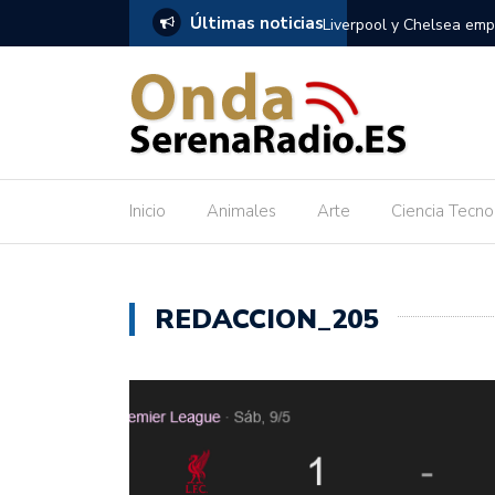
Últimas noticias
gestión de noticias de Resoomer
Liverpool y Chelsea empatan
Inicio
Animales
Arte
Ciencia Tecno
REDACCION_205