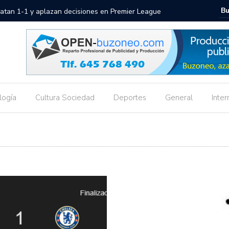
 1-1 y aplazan decisiones en Premier League
Uve Books y o
logía
Cultura Sociedad
Deportes
General
Inter