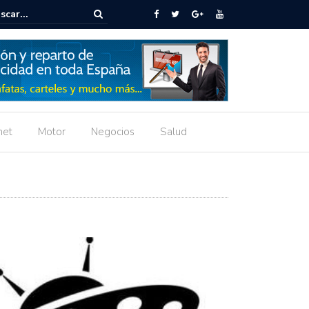
tra manera de volver a los clásicos
net
Motor
Negocios
Salud